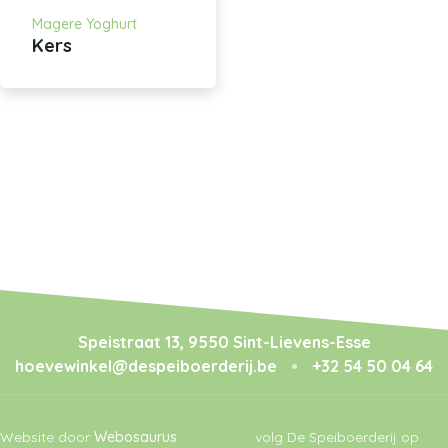
Magere Yoghurt
Kers
Speistraat 13, 9550 Sint-Lievens-Esse
hoevewinkel@despeiboerderij.be
•
+32 54 50 04 64
Website door
Webosaurus
volg De Speiboerderij op