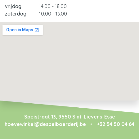
vrijdag
14:00 - 18:00
zaterdag
10:00 - 13:00
Speistraat 13, 9550 Sint-Lievens-Esse
hoevewinkel@despeiboerderij.be
•
+32 54 50 04 64