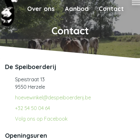
Over ons
Aanbod
Contact
Contact
De Speiboerderij
Speistraat 13
9550 Herzele
hoevewinkel@despeiboerderij.be
+32 54 50 04 64
Volg ons op Facebook
Openingsuren